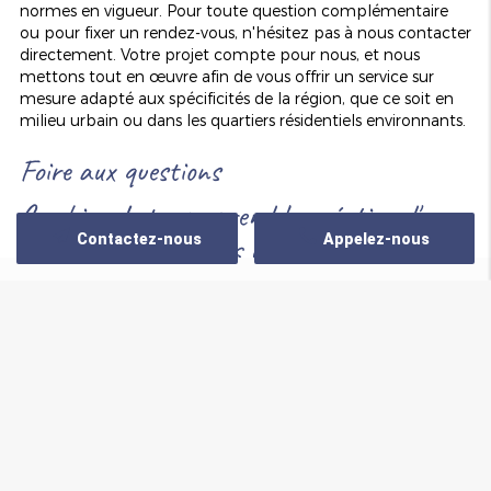
normes en vigueur. Pour toute question complémentaire
ou pour fixer un rendez-vous, n'hésitez pas à nous contacter
directement. Votre projet compte pour nous, et nous
mettons tout en œuvre afin de vous offrir un service sur
mesure adapté aux spécificités de la région, que ce soit en
milieu urbain ou dans les quartiers résidentiels environnants.
Foire aux questions
Combien de temps prend la création d'une
salle de bain dans les combles ?
Contactez-nous
Appelez-nous
La durée des travaux dépend de la complexité du projet, de
la superficie des combles et des adaptations nécessaires
pour intégrer des équipements modernes. En général, il faut
Zone d'intervention
prévoir
entre 3 et 6 semaines
pour obtenir un résultat
optimal, mais des projets sur mesure plus ambitieux
peuvent nécessiter une planification détaillée et un suivi
Nous intervenons dans un rayon de 30 Km autour
prolongé.
de Strasbourg
Quel budget prévoir pour une salle de bain