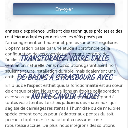
Schiltigheim
offre une occasion unique de transformer des
espaces souvent négligés en de véritables pièces de vie. En
exploitant judicieusement chaque centimètre carré, nous
vous aidons à créer un environnement qui combine
ergonomie et élégance
. Nos artisans, forts de plusieurs
années d'expérience, utilisent des techniques précises et des
matériaux adaptés pour relever les défis posés par
l'aménagement en hauteur et par les surfaces irrégulières.
L'optimisation passe par une étude approfondie de la
configuration de vos combles, en tenant compte de
TRANSFORMEZ VOTRE SALLE
l'inclinaison du toit, de l'isolation thermique et de la
ventilation naturelle. Ainsi, nos solutions garantissent non
seulement une installation durable, mais également une
DE BAINS À STRASBOURG AVEC
ambiance chaleureuse et moderne.
En plus de l'aspect esthétique, la fonctionnalité est au cœur
de chaque projet. Nous travaillons en étroite collaboration
NOTRE SAVOIR-FAIRE!
avec vous pour concevoir une salle de bain qui répond à
toutes vos attentes. Le choix judicieux des matériaux, qu'il
s'agisse de carrelages résistants à l'humidité ou de meubles
spécialement conçus pour s'adapter aux pentes du toit,
permet d'optimiser l'espace tout en assurant une
robustesse accrue. De plus, nous intégrons des solutions