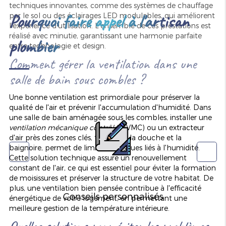
techniques innovantes, comme des systèmes de chauffage
Pourquoi faire appel à l'artisan
par le sol ou des éclairages LED modulables, qui améliorent
l'expérience d'utilisation. L'ensemble de ces prestations est
réalisé avec minutie, garantissant une harmonie parfaite
plombier
entre technologie et design.
Comment gérer la ventilation dans une
salle de bain sous combles ?
Une bonne ventilation est primordiale pour préserver la
qualité de l'air et prévenir l'accumulation d'humidité. Dans
une salle de bain aménagée sous les combles, installer une
ventilation mécanique contrôlée
(VMC) ou un extracteur
d'air près des zones clés, telles que la douche et la
baignoire, permet de limiter les risques liés à l'humidité.
Cette solution technique assure un renouvellement
constant de l'air, ce qui est essentiel pour éviter la formation
de moisissures et préserver la structure de votre habitat. De
plus, une ventilation bien pensée contribue à l'efficacité
Conseils personnalisés
énergétique de votre logement, en permettant une
meilleure gestion de la température intérieure.