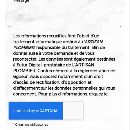
plus qu'une simple rénovation : c'est une véritable
opportunité de
valoriser votre bien
et d'augmenter votre
qualité de vie.
La
création d'une salle de bain dans les combles à
Schiltigheim
se présente comme une solution innovante
qui allie design contemporain et fonctionnalité. En misant
Les informations recueillies font l’objet d’un
sur des installations techniques avancées et une attention
traitement informatique destiné à
L'ARTISAN
particulière aux contraintes d'espace, nous transformons vos
PLOMBIER
, responsable du traitement, afin de
combles en un environnement pratique et élégant. Nos
donner suite à votre demande et de vous
experts analysent minutieusement la structure de votre
recontacter. Les données sont également destinées
maison pour proposer des aménagements sur mesure qui
à Futur Digital, prestataire de L'ARTISAN
respectent la disposition architecturale des lieux et la
PLOMBIER. Conformément à la réglementation en
réglementation en vigueur. Cette approche garantit une
vigueur, vous disposez notamment d'un droit
intégration harmonieuse tout en optimisant la circulation
d'accès, de rectification, d'opposition et
et la ventilation, points essentiels pour un confort optimal.
d'effacement sur les données personnelles qui vous
Chez L'ARTISAN PLOMBIER, chaque détail compte, et
concernent. Pour plus d’informations, cliquez
ici
.
notre engagement envers l'excellence se reflète dans la
qualité de nos réalisations.
Optimisez votre espace avec expertise
*
Champs obligatoires
La
création d'une salle de bain dans les combles à