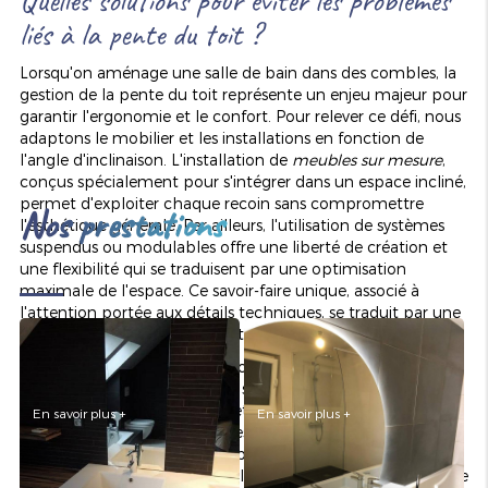
Quelles solutions pour éviter les problèmes
liés à la pente du toit ?
Lorsqu'on aménage une salle de bain dans des combles, la
gestion de la pente du toit représente un enjeu majeur pour
garantir l'ergonomie et le confort. Pour relever ce défi, nous
AMÉNAGEMENT DE SALLE
RÉNOVATION DE SALLE DE
adaptons le mobilier et les installations en fonction de
DE BAINS
BAINS
l'angle d'inclinaison. L'installation de
meubles sur mesure
,
conçus spécialement pour s'intégrer dans un espace incliné,
permet d'exploiter chaque recoin sans compromettre
Nos prestations
l'esthétique générale. Par ailleurs, l'utilisation de systèmes
suspendus ou modulables offre une liberté de création et
une flexibilité qui se traduisent par une optimisation
maximale de l'espace. Ce savoir-faire unique, associé à
l'attention portée aux détails techniques, se traduit par une
salle de bain à la fois design et fonctionnelle.
En outre, chaque projet fait l'objet d'un diagnostic complet
pour anticiper les contraintes structurelles liées à la pente.
Cette analyse détaillée permet de choisir les solutions
En savoir plus +
En savoir plus +
POSE D'ÉLÉMENTS
techniques les mieux adaptées, qu'il s'agisse de renforts
SANITAIRES
POSE DE CARRELAGE
structurels ou de matériaux spécifiques pour assurer
l'étanchéité et la résistance à l'humidité. La prise en compte