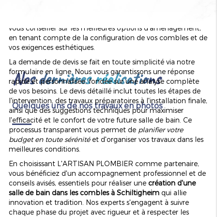
Bischheim
et
Hœnheim
. Nos équipes se déplacent
rapidement afin d'évaluer la faisabilité de votre projet et de
vous conseiller sur les meilleures options d'aménagement,
en tenant compte de la configuration de vos combles et de
vos exigences esthétiques.
La demande de devis se fait en toute simplicité via notre
formulaire en ligne. Nous vous garantissons une réponse
Nos dernières réalisations
rapide et personnalisée, fondée sur une analyse complète
de vos besoins. Le devis détaillé inclut toutes les étapes de
l'intervention, des travaux préparatoires à l'installation finale,
Quelques uns de nos travaux en photos
ainsi que des suggestions techniques pour maximiser
l'efficacité et le confort de votre future salle de bain. Ce
processus transparent vous permet de
planifier votre
budget en toute sérénité
et d'organiser vos travaux dans les
meilleures conditions.
En choisissant L'ARTISAN PLOMBIER comme partenaire,
vous bénéficiez d'un accompagnement professionnel et de
conseils avisés, essentiels pour réaliser une
création d'une
salle de bain dans les combles à Schiltigheim
qui allie
innovation et tradition. Nos experts s'engagent à suivre
chaque phase du projet avec rigueur et à respecter les