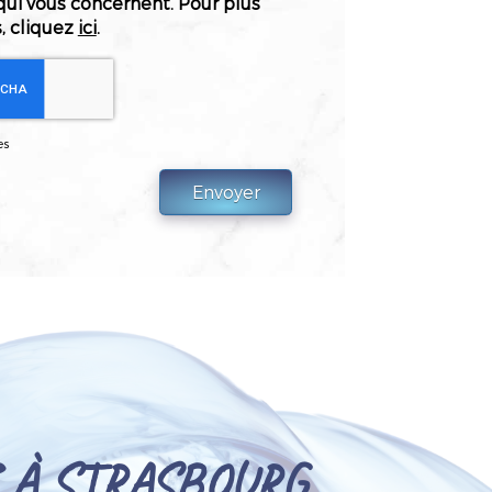
qui vous concernent. Pour plus
, cliquez
ici
.
es
 À STRASBOURG