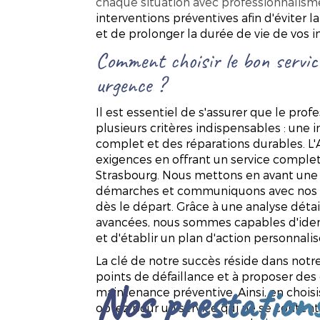
chaque situation avec professionnalisme
interventions préventives afin d'éviter
et de prolonger la durée de vie de vos in
Comment choisir le bon servic
urgence ?
Il est essentiel de s'assurer que le pro
plusieurs critères indispensables : une 
complet et des réparations durables. 
exigences en offrant un service compl
Strasbourg. Nous mettons en avant un
démarches et communiquons avec nos cl
dès le départ. Grâce à une analyse détai
avancées, nous sommes capables d'iden
et d'établir un plan d'action personnalis
La clé de notre succès réside dans notre
points de défaillance et à proposer des 
Nos prestation
maintenance préventive. Ainsi, en choi
optez pour un service qui ne se content