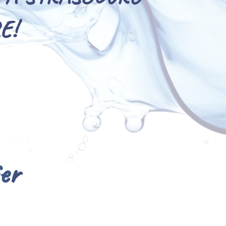
E!
ier