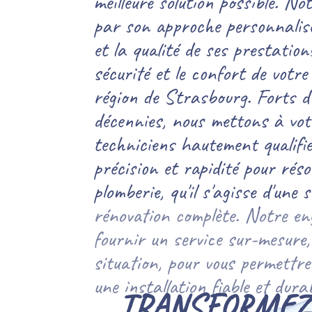
meilleure solution possible. No
par son approche personnalisé
et la qualité de ses prestation
sécurité et le confort de votr
région de Strasbourg. Forts d'
décennies, nous mettons à votr
techniciens hautement qualifié
précision et rapidité pour rés
plomberie, qu'il s'agisse d'une
rénovation complète. Notre en
fournir un service sur-mesure
situation, pour vous permettr
une installation fiable et durab
TRANSFORMEZ 