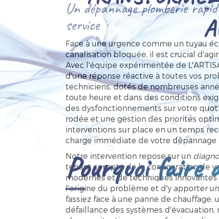
Un dépannage plomberie rapide
A
service
Face à une urgence comme un tuyau écl
canalisation bloquée, il est crucial d'agi
Avec l'équipe expérimentée de L'ARTI
d'une réponse réactive à toutes vos pr
techniciens, dotés de nombreuses année
toute heure et dans des conditions exig
des dysfonctionnements sur votre quoti
rodée et une gestion des priorités opti
interventions sur place en un temps reco
charge immédiate de votre dépannage 
Pourquoi faire a
Notre intervention repose sur un
diagno
tenant compte de la configuration de vos 
modernes et de techniques innovantes 
l'origine du problème et d'y apporter u
fassiez face à une panne de chauffage, 
défaillance des systèmes d'évacuation, 