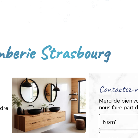
berie Strasbourg
Contactez-n
Merci de bien vo
nous faire part
udre
a