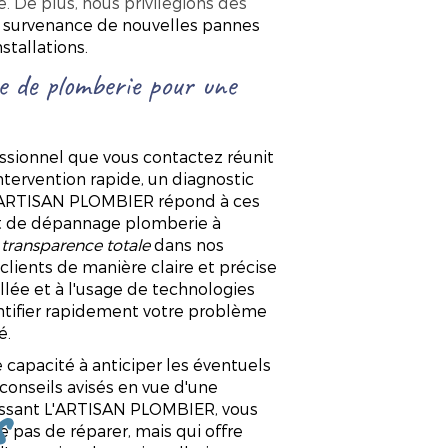
. De plus, nous privilégions des
 la survenance de nouvelles pannes
stallations.
e de plomberie pour une
fessionnel que vous contactez réunit
Savoir-faire et expertise
intervention rapide, un diagnostic
L'ARTISAN PLOMBIER répond à ces
et de dépannage plomberie à
e
transparence totale
dans nos
ients de manière claire et précise
llée et à l'usage de technologies
tifier rapidement votre problème
é.
 capacité à anticiper les éventuels
conseils avisés en vue d'une
s
sissant L'ARTISAN PLOMBIER, vous
e pas de réparer, mais qui offre