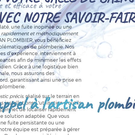
 et efficace à votre
VEC NOTRE SAVOIR-FAIR
até, une fuite inopinée ou une
r
rapidement et méthodiquement
.
SAN PLOMBIER, vous bénéficiez
oblématiques de plomberie. Nos
s d'expérience, interviennent à
eantes afin de minimiser les effets
dien. Grâce à une logistique bien
male, nous assurons des
rd, garantissant ainsi une prise en
plomberie.
ppel à l'artisan plomb
stic précis
, réalisé sur le terrain en
installations. L'utilisation d'outils
permet de localiser rapidement
ne solution adaptée. Que vous
une fuite persistante ou une
notre équipe est préparée à gérer