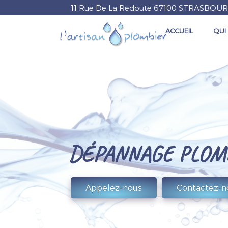
11 Rue De La Redoute
67100
STRASBOU
ACCUEIL
QUI
L'ARTISAN
PLOMBIER
DÉPANNAGE PLOM
Contactez-n
Appelez-nous