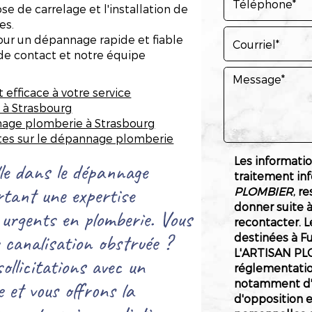
se de carrelage et l'installation de
es.
r un dépannage rapide et fiable
 de contact et notre équipe
efficace à votre service
 à Strasbourg
nage plomberie à Strasbourg
tes sur le dépannage plomberie
Les information
 dans le dépannage
traitement in
tant une expertise
PLOMBIER
, r
donner suite 
 urgents en plomberie. Vous
recontacter. 
e canalisation obstruée ?
destinées à Fu
L'ARTISAN PL
llicitations avec un
réglementatio
 et vous offrons la
notamment d'un
d'opposition 