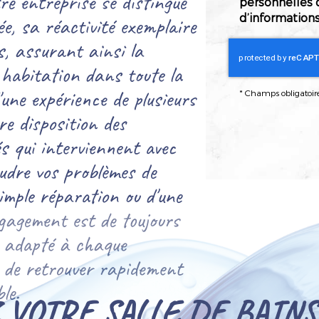
tre entreprise se distingue
personnelles 
d’informations
e, sa réactivité exemplaire
s, assurant ainsi la
e habitation dans toute la
une expérience de plusieurs
*
Champs obligatoir
e disposition des
s qui interviennent avec
oudre vos problèmes de
 simple réparation ou d'une
gagement est de toujours
, adapté à chaque
e de retrouver rapidement
le.
VOTRE SALLE DE BAINS