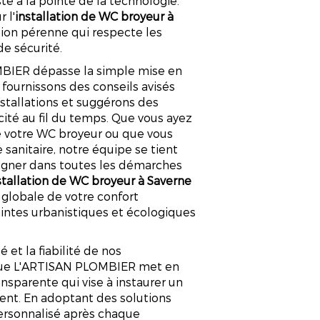
te à la pointe de la technologie.
 l'
installation de WC broyeur à
tion pérenne qui respecte les
de sécurité.
MBIER dépasse la simple mise en
fournissons des conseils avisés
nstallations et suggérons des
cité au fil du temps. Que vous ayez
e votre WC broyeur ou que vous
sanitaire, notre équipe se tient
agner dans toutes les démarches
stallation de WC broyeur à Saverne
 globale de votre confort
aintes urbanistiques et écologiques
 et la fiabilité de nos
r que L'ARTISAN PLOMBIER met en
sparente qui vise à instaurer un
ent. En adoptant des solutions
personnalisé après chaque