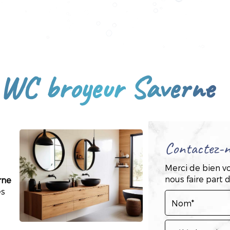
e WC broyeur Saverne
Contactez-n
Merci de bien vo
nous faire part
rne
es