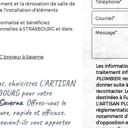
ment et la rénovation de salle de
e l'installation d'éléments
onnalisé et bénéficiez
sionnelles à STRASBOURG et dans
WC broyeur à Saverne
Les information
traitement in
PLOMBIER
, r
as, choisissez L'ARTISAN
donner suite 
URG pour votre
recontacter. 
destinées à Fu
 Saverne
. Offrez-vous le
L'ARTISAN PL
re, rapide et efficace.
réglementatio
notamment d'un
euvent-ils vous apporter
d'opposition 