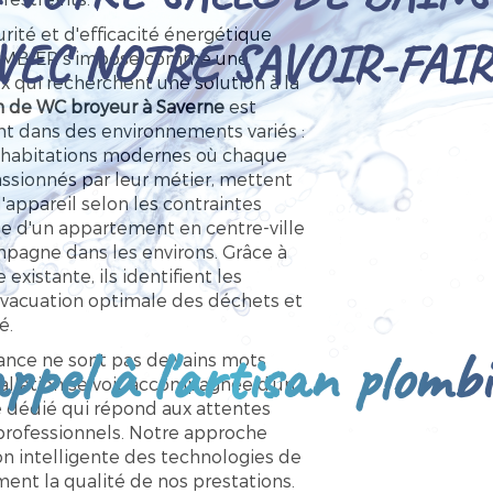
ité et d'efficacité énergétique
VEC NOTRE SAVOIR-FAIR
LOMBIER s'impose comme une
 qui recherchent une solution à la
on de WC broyeur à Saverne
est
t dans des environnements variés :
 habitations modernes où chaque
ssionnés par leur métier, mettent
l'appareil selon les contraintes
sse d'un appartement en centre-ville
agne dans les environs. Grâce à
existante, ils identifient les
 évacuation optimale des déchets et
é.
ppel à l'artisan plomb
mance ne sont pas de vains mots
llation se voit accompagnée d'un
te dédié qui répond aux attentes
u professionnels. Notre approche
on intelligente des technologies de
ent la qualité de nos prestations.