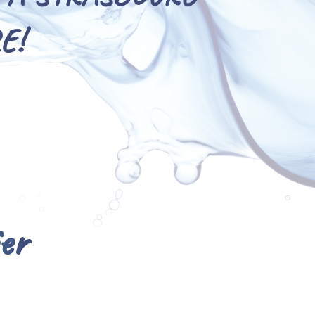
E!
ier