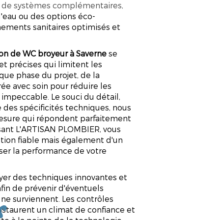
on de systèmes complémentaires,
'eau ou des options éco-
nements sanitaires optimisés et
tion de WC broyeur à Saverne
se
et précises qui limitent les
ue phase du projet, de la
Savoir-faire et expertise
trée avec soin pour réduire les
l impeccable. Le souci du détail,
 des spécificités techniques, nous
esure qui répondent parfaitement
issant L'ARTISAN PLOMBIER, vous
ation fiable mais également d'un
ser la performance de votre
oyer des techniques innovantes et
in de prévenir d'éventuels
s
ne surviennent. Les contrôles
instaurent un climat de confiance et