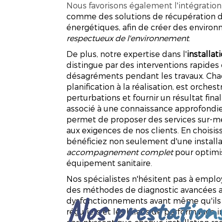
Nous favorisons également l'intégrati
comme des solutions de récupération d
énergétiques, afin de créer des environ
respectueux de l'environnement
.
De plus, notre expertise dans l'
installa
distingue par des interventions rapides 
désagréments pendant les travaux. Chaq
planification à la réalisation, est orches
perturbations et fournir un résultat fina
associé à une connaissance approfondie
permet de proposer des services sur-m
aux exigences de nos clients. En chois
bénéficiez non seulement d'une install
accompagnement complet
pour optimi
équipement sanitaire.
Nos spécialistes n'hésitent pas à empl
des méthodes de diagnostic avancées af
Nos prestation
dysfonctionnements avant même qu'ils 
réguliers et les bilans de performance 