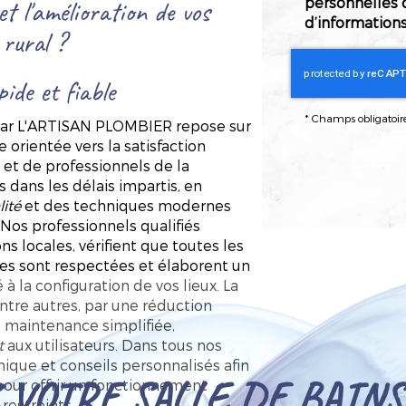
 et l'amélioration de vos
personnelles 
d’informations
 rural ?
ide et fiable
*
Champs obligatoir
ar L'ARTISAN PLOMBIER repose sur
orientée vers la satisfaction
s et de professionnels de la
s dans les délais impartis, en
ité
et des techniques modernes
 Nos professionnels qualifiés
 locales, vérifient que toutes les
s sont respectées et élaborent un
à la configuration de vos lieux. La
 entre autres, par une réduction
ne maintenance simplifiée,
t
aux utilisateurs. Dans tous nos
ique et conseils personnalisés afin
VOTRE SALLE DE BAINS
pour offrir un fonctionnement
restreints.