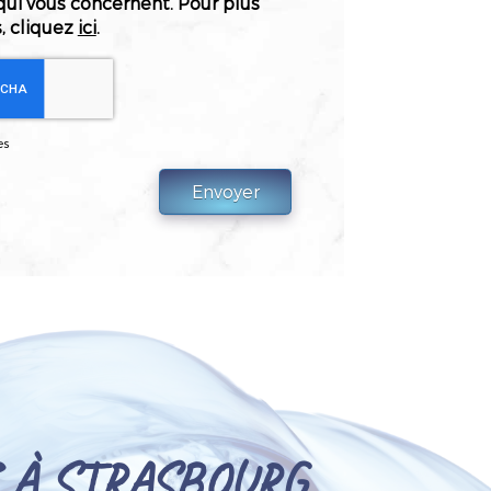
qui vous concernent. Pour plus
, cliquez
ici
.
es
 À STRASBOURG