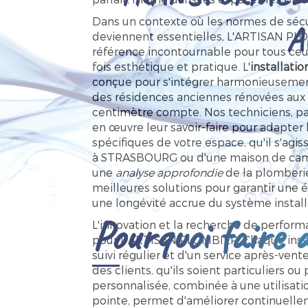
Dans un contexte où les normes de sécur
A
deviennent essentielles, L'ARTISAN P
référence incontournable pour tous ceux
fois esthétique et pratique. L'
installati
conçue pour s'intégrer harmonieusemen
des résidences anciennes rénovées aux
centimètre compte. Nos techniciens, pa
en œuvre leur savoir-faire pour adapter 
spécifiques de votre espace, qu'il s'agi
à STRASBOURG ou d'une maison de camp
une
analyse approfondie
de la plomberie 
meilleures solutions pour garantir une
une longévité accrue du système install
Pourquoi faire a
L'innovation et la recherche de perfor
pour L'ARTISAN PLOMBIER. Chaque insta
suivi régulier et d'un service après-ven
des clients, qu'ils soient particuliers o
personnalisée, combinée à une utilisati
pointe, permet d'améliorer continuellem