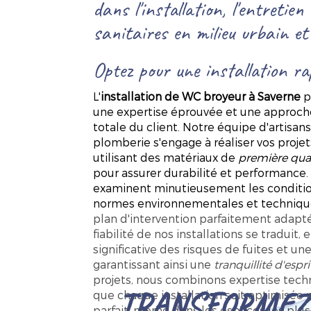
dans l'installation, l'entretien
sanitaires en milieu urbain et
Optez pour une installation rap
L'
installation de WC broyeur à Saverne
p
une expertise éprouvée et une approche 
totale du client. Notre équipe d'artisan
plomberie s'engage à réaliser vos projet
utilisant des matériaux de
première qual
pour assurer durabilité et performance.
examinent minutieusement les conditions
normes environnementales et technique
plan d'intervention parfaitement adapté 
fiabilité de nos installations se traduit,
significative des risques de fuites et u
garantissant ainsi une
tranquillité d'espri
projets, nous combinons expertise techn
TRANSFORMEZ 
que chaque installation soit optimisée 
parfait, même dans les espaces les plus 