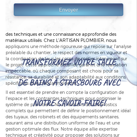
Les secrets d'une installation de plomberie
réussie
Pour réussir une installation de plomberie dans une salle de
bain neuve à Colmar, il faut avant tout une parfaite maîtrise
des techniques et une connaissance approfondie des
matériaux utilisés. Chez L'ARTISAN PLOMBIER, nous
appliquons une méthode rigoureuse qui repose sur l'analyse
préalable du chantier, le respect des normes en vigueur et
la coordination de tous les corps de métier intervenant sur
TRANSFORMEZ VOTRE SALLE
le projet. Cette approche détaillée garantit une réalisation
impeccable, où chaque composant est choisi pour sa
résistance, sa durabilité et son adaptabilité aux conditions
DE BAINS À STRASBOURG AVEC
spécifiques d'un habitat moderne.
Il est essentiel de prendre en compte la configuration de
l'espace et les contraintes techniques pour optimiser le
NOTRE SAVOIR-FAIRE!
système de plomberie. Nous réalisons des diagnostics
complets qui permettent de définir le positionnement idéal
des tuyaux, des robinets et des équipements sanitaires,
assurant ainsi une distribution uniforme de l'eau et une
gestion optimale des flux. Notre équipe allie expertise
technique et créativité pour proposer des solutions sur