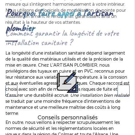
mesure qui s'intègrent harmonieusement à votre intérieur.
Pourquoi faire appel à l'artisan
Nous utilisons des logiciels de modélisation de pointe pour
visualiser en amont le rendu final, garantissant ainsi un
résultat à la hauteur de vos attentes.
plombier
Comment garantir la longévité de votre
installation sanitaire ?
La longévité d'une installation sanitaire dépend largement
de la qualité des matériaux utilisés et de la précision de la
mise en œuvre. Chez L'ARTISAN PLOMBIER, nous
privilégions des tuyaux en cuivre et en PVC, reconnus pour
leur résistance aux variations de température, à la corrosion
et aux éventuelles agressions chimiques. Chaque raccord est
choisi avec soin afin de minimiser les risques de fuite et
d'assurer une durabilité accrue.
Une installation bien réalisée
se traduit par une moindre fréquence d'interventions de
maintenance et une meilleure maîtrise des coûts à long
terme.
Conseils personnalisés
En outre, nous veillons à respecter scrupuleusement les
normes de sécurité et les réglementations locales en
vigueur dans la région de Colmar et toute l'Alsace. Une