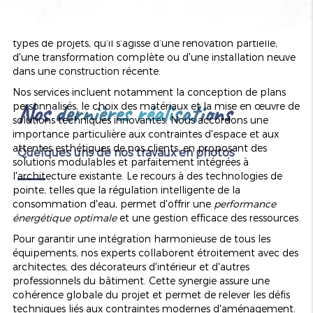
répondre aux besoins variés de nos clients en matière
d'installation de plomberie pour salle de bain neuve à
Colmar. Notre catalogue de prestations s'adapte à tous
types de projets, qu'il s'agisse d'une rénovation partielle,
d'une transformation complète ou d'une installation neuve
dans une construction récente.
Nos services incluent notamment la conception de plans
Nos dernières réalisations
personnalisés, le choix des matériaux et la mise en œuvre de
solutions techniques innovantes. Nous accordons une
importance particulière aux contraintes d'espace et aux
attentes esthétiques de nos clients, en proposant des
Quelques uns de nos travaux en photos
solutions modulables et parfaitement intégrées à
l'architecture existante. Le recours à des technologies de
pointe, telles que la régulation intelligente de la
consommation d'eau, permet d'offrir une
performance
énergétique optimale
et une gestion efficace des ressources.
Pour garantir une intégration harmonieuse de tous les
équipements, nos experts collaborent étroitement avec des
architectes, des décorateurs d'intérieur et d'autres
professionnels du bâtiment. Cette synergie assure une
cohérence globale du projet et permet de relever les défis
techniques liés aux contraintes modernes d'aménagement.