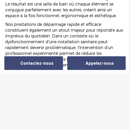
Le résultat est une salle de bain où chaque élément se
conjugue parfaitement avec les autres, créant ainsi un
espace à la fois fonctionnel, ergonomique et esthétique.
Nos prestations de dépannage rapide et efficace
constituent également un atout majeur pour répondre aux
imprévus du quotidien. Dans un contexte où le
dysfonctionnement d'une installation sanitaire peut
rapidement devenir problématique, l'intervention d'un
professionnel expérimenté permet de réduire les
désagréments et d'assurer une remise en état rapide. Nous
Contactez-nous
Appelez-nous
sommes disponibles pour intervenir en urgence, afin de
résoudre tout problème lié à des fuites, des
dysfonctionnements techniques ou à une usure prématurée
des équipements. Notre capacité à intervenir sous
contrainte de temps fait de nous un partenaire de choix
Zone d'intervention
pour garantir la sécurité et le confort de votre habitation.
Par ailleurs, nous proposons des services d'entretien régulier
Nous intervenons dans un rayon de 30 Km autour
et de maintenance préventive pour anticiper les éventuelles
de Strasbourg
pannes et prolonger la durée de vie de vos installations. Nos
techniciens se déplacent sur site pour vérifier l'ensemble de
votre système, détecter les éventuels points faibles et