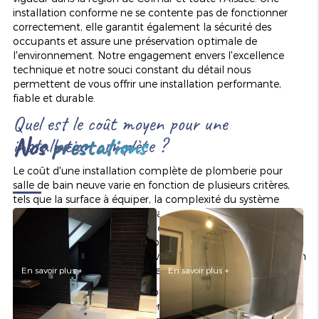
installation conforme ne se contente pas de fonctionner
correctement, elle garantit également la sécurité des
occupants et assure une préservation optimale de
l'environnement. Notre engagement envers l'excellence
technique et notre souci constant du détail nous
permettent de vous offrir une installation performante,
AMÉNAGEMENT DE SALLE
RÉNOVATION DE SALLE DE
fiable et durable.
DE BAINS
BAINS
Quel est le coût moyen pour une
Nos prestations
installation complète ?
Le coût d'une installation complète de plomberie pour
salle de bain neuve varie en fonction de plusieurs critères,
tels que la surface à équiper, la complexité du système
hydraulique et le choix des matériaux. Une estimation
préalable réalisée par nos experts permet de chiffrer
précisément l'ensemble des prestations. Nous nous
efforçons de proposer des devis
transparents et détaillés
, afin
que chaque poste de dépense soit clairement identifié.
En savoir plus +
En savoir plus +
POSE D'ÉLÉMENTS
Lors de l'évaluation de votre projet, nous prenons en
SANITAIRES
POSE DE CARRELAGE
considération plusieurs éléments essentiels : les dimensions