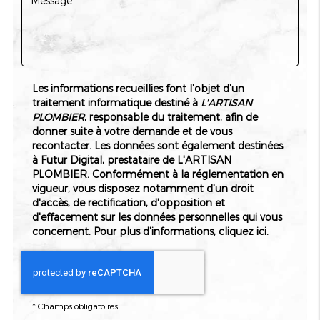
qualité des matériaux utilisés, garantissant ainsi la durabilité
et la performance de chaque installation. En choisissant
L'ARTISAN PLOMBIER, vous optez pour une
expertise
éprouvée
, des conseils personnalisés et un
accompagnement complet tout au long de votre projet.
Notre mission est de transformer votre espace de vie en un
Les informations recueillies font l’objet d’un
lieu confortable, fonctionnel et élégant, où l'harmonie entre
traitement informatique destiné à
L'ARTISAN
technique et design est au rendez-vous.
PLOMBIER
, responsable du traitement, afin de
donner suite à votre demande et de vous
Notre présence à Colmar et dans toute la région alsacienne
recontacter. Les données sont également destinées
nous permet d'intervenir rapidement et efficacement, en
à Futur Digital, prestataire de L'ARTISAN
respectant les délais annoncés et en garantissant une
PLOMBIER. Conformément à la réglementation en
satisfaction totale de notre clientèle. Nous mettons un
vigueur, vous disposez notamment d'un droit
point d'honneur à maintenir une communication
d'accès, de rectification, d'opposition et
transparente et régulière avec nos clients afin de suivre
d'effacement sur les données personnelles qui vous
l'évolution des travaux et d'ajuster les prestations en
concernent. Pour plus d’informations, cliquez
ici
.
fonction de leurs besoins spécifiques.
L'écoute, la rigueur et
l'innovation
sont les maîtres mots qui caractérisent chacune
de nos interventions dans le secteur de l'installation de
plomberie pour salle de bain neuve à Colmar et ses
environs.
*
Champs obligatoires