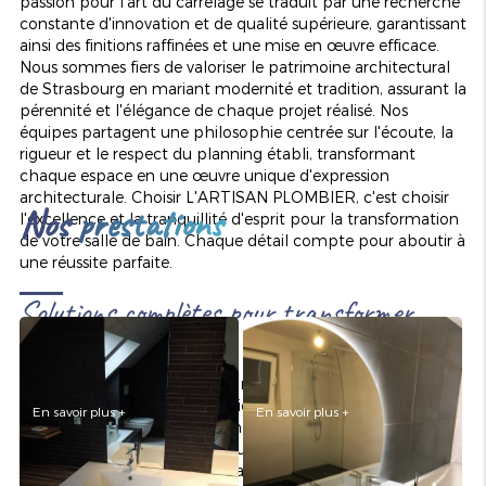
passion pour l'art du carrelage se traduit par une recherche
constante d'innovation et de qualité supérieure, garantissant
ainsi des finitions raffinées et une mise en œuvre efficace.
Nous sommes fiers de valoriser le patrimoine architectural
de Strasbourg en mariant modernité et tradition, assurant la
pérennité et l'élégance de chaque projet réalisé. Nos
équipes partagent une philosophie centrée sur l'écoute, la
AMÉNAGEMENT DE SALLE
RÉNOVATION DE SALLE DE
DE BAINS
BAINS
rigueur et le respect du planning établi, transformant
chaque espace en une œuvre unique d'expression
architecturale. Choisir L'ARTISAN PLOMBIER, c'est choisir
Nos prestations
l'excellence et la tranquillité d'esprit pour la transformation
de votre salle de bain. Chaque détail compte pour aboutir à
une réussite parfaite.
Solutions complètes pour transformer
votre salle de bain
Chez L'ARTISAN PLOMBIER, nous vous proposons une
gamme complète de prestations pour embellir et
En savoir plus +
En savoir plus +
moderniser votre salle de bain. La
pose de carrelage pour
POSE D'ÉLÉMENTS
SANITAIRES
POSE DE CARRELAGE
salle de bain
commence par une
évaluation sur place
pour
comprendre vos attentes et la faisabilité technique du