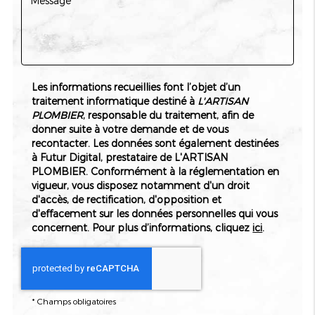
assurant une durabilité sans compromis. Chaque étape de
notre processus est conçue pour garantir la satisfaction
client et la pérennité des installations. Nous innovons
constamment pour rester à la pointe des avancées
technologiques dans le domaine du carrelage.
Les informations recueillies font l’objet d’un
Des expériences uniques avec notre service
traitement informatique destiné à
L'ARTISAN
de pose
PLOMBIER
, responsable du traitement, afin de
donner suite à votre demande et de vous
En choisissant
notre service de pose de carrelage pour salle
recontacter. Les données sont également destinées
de bain
, vous bénéficiez d'un travail soigné et professionnel
à Futur Digital, prestataire de L'ARTISAN
qui transforme vos espaces selon vos attentes. Notre équipe
PLOMBIER. Conformément à la réglementation en
s'assure de répondre à vos besoins spécifiques avec précision
vigueur, vous disposez notamment d'un droit
et exactitude.
d'accès, de rectification, d'opposition et
d'effacement sur les données personnelles qui vous
Comment garantir que le carrelage de votre salle de bain
concernent. Pour plus d’informations, cliquez
ici
.
soit durable et esthétique ? Avec L'ARTISAN PLOMBIER,
nous utilisons des matériaux de
haute qualité
et les
dernières techniques pour garantir une pose durable et
esthétique. La satisfaction de nos clients est notre priorité,
et notre expertise fait toute la différence.
*
Champs obligatoires
La pose de carrelage nécessite-t-elle des