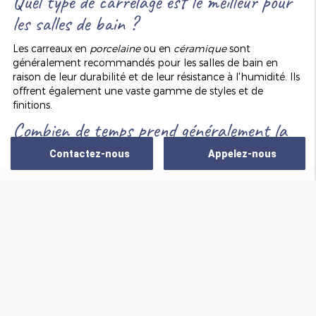
Quel type de carrelage est le meilleur pour
les salles de bain ?
Les carreaux en
porcelaine
ou en
céramique
sont
généralement recommandés pour les salles de bain en
raison de leur durabilité et de leur résistance à l'humidité. Ils
offrent également une vaste gamme de styles et de
finitions.
Combien de temps prend généralement la
pose de carrelage ?
Contactez-nous
Appelez-nous
La durée varie selon la taille et la complexité de la salle de
bain. Un travail typique peut prendre entre
3 et 5 jours
, y
compris la préparation, la pose et le séchage.
Zone d'intervention
L'ancien carrelage doit-il être enlevé avant
de poser un nouveau carrelage ?
Nous intervenons dans un rayon de 30 Km autour
de Strasbourg
Il est généralement conseillé de retirer l'ancien carrelage
pour garantir une surface plane et éviter tout problème
d'adhérence. Chaque projet est différent, et nous offrons