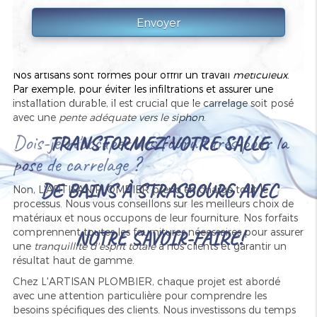
compétences spécifiques ?
Oui, la pose de carrelage requiert des compétences
professionnelles pour garantir une installation impeccable.
Nos artisans sont formés pour offrir un travail
méticuleux
.
Par exemple, pour éviter les infiltrations et assurer une
installation durable, il est crucial que le carrelage soit posé
avec une
pente adéquate vers le siphon
.
Dois-je m'occuper des fournitures pour la
TRANSFORMEZ VOTRE SALLE
pose de carrelage ?
DE BAINS À STRASBOURG AVEC
Non, L'ARTISAN PLOMBIER prend en charge tout le
processus. Nous vous conseillons sur les meilleurs choix de
matériaux et nous occupons de leur fourniture. Nos forfaits
comprennent toutes les fournitures nécessaires pour assurer
NOTRE SAVOIR-FAIRE!
une
tranquillité d'esprit totale
à nos clients et garantir un
résultat haut de gamme.
Chez L'ARTISAN PLOMBIER, chaque projet est abordé
avec une attention particulière pour comprendre les
besoins spécifiques des clients. Nous investissons du temps