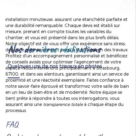
nécessaires. Nous nous engageons à respecter des délais
précis, tout en garantissant des finitions de haute qualité.
Notre expertise dans la pose de carrelage se traduit par une
installation minutieuse, assurant une étanchéité parfaite et
une durabilité remarquable. Chaque devis est établi sur
mesure, prenant en compte toutes les variables du
chantier, et vous est présenté dans les plus brefs délais.
Notre objectif est de vous offrir une expérience sans stress,
Nos dernières réalisations
depuis le premier contact jusqu'à la finalisation des travaux.
Profitez d'un accompagnement personnalisé et bénéficiez
de conseils avisés pour optimiser l'agencement de votre
Quelques uns de nos travaux en photos
espace. Nous intervenons principalement à Strasbourg,
67100, et dans ses alentours, garantissant ainsi un service de
proximité et une réactivité exemplaire. Faites confiance à
notre savoir-faire éprouvé et transformez votre salle de bain
en un lieu de bien-être et de modernité. Notre équipe se
tient prête à répondre à toutes vos interrogations, vous
assurant ainsi une
transparence totale
à chaque étape du
processus.
FAQ