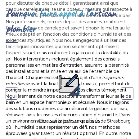
pour discuter de chaque détail, garantissant ainsi que
Pourquoi faire appel à l'artisan
chaque carreleur réalise une pose sur mesure qui respecte à
la fois l'esthétique et la fonctionnalité de votre salle de bain.
Nos professionnels, formés depuis des années, maîtrisent
plombier
l'art de la pose de carrelage et savent choisir le matériau le
mieux adapté en fonction des conditions d'humidité et des
exigences stylistiques. Nous nous engageons à utiliser des
techniques innovantes qui non seulement optimisent
l'aspect visuel, mais renforcent également la durabilité du
sol. Nos interventions incluent également des conseils
personnalisés en matière d'entretien, assurant la pérennité
des installations et la mise en valeur de l'ensemble de
l'habitat. Chaque réalisation fait l'objet d'une
inspection
minutieuse
avant la finalisation des travaux, permettant de
corriger la moindre imperfection. Nos clients témoignent
régulièrement de notre capacité à transformer leur salle de
bain en un espace harmonieux et sécurisé. Nous intégrons
des solutions modernes qui améliorent la gestion de l'eau,
réduisant ainsi les risques d'accumulation d'humidité. Dans
Conseils personnalisés
un environnement aussi spécifique que celui de Strasbourg,
où l'humidité peut représenter un défi, nos méthodes
éprouvées garantissent un résultat optimal. En outre, notre