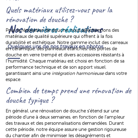
Quels matériaux utilisez-vous pour la
rénovation de douche ?
Nos dernières réalisations
Pour la rénovation de douche, nous sélectionnons des
matériaux de qualité supérieure qui offrent à la fois
durabilité et esthétique. Notre gamme inclut des carreaux
Quelques uns de nos travaux en photos
en céramique, des panneaux étanches, des portes de
douche en verre trempé et divers accessoires résistants à
l'humidité. Chaque matériau est choisi en fonction de sa
performance technique et de son apport visuel,
garantissant ainsi une
intégration harmonieuse
dans votre
espace.
Combien de temps prend une rénovation de
douche typique ?
En général, une rénovation de douche s'étend sur une
période d'une à deux semaines, en fonction de l'ampleur
des travaux et des personnalisations demandées. Durant
cette période, notre équipe assure une gestion rigoureuse
du chantier afin de minimiser les désagréments et