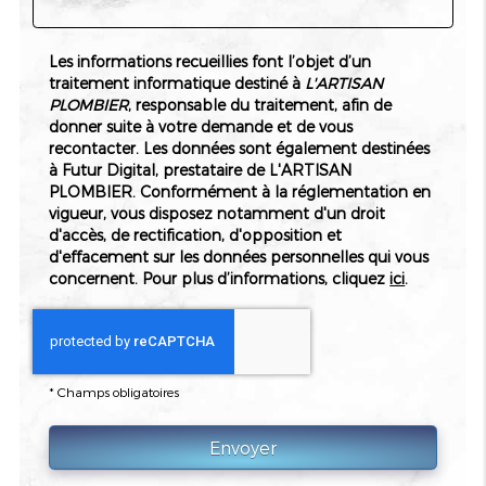
d'apporter une réponse globale à vos demandes de
rénovation. En effet, qu'il s'agisse de moderniser une douche
existante ou d'aménager une nouvelle installation, notre
Les informations recueillies font l’objet d’un
expertise en plomberie et en aménagement intérieur
traitement informatique destiné à
L'ARTISAN
permet de conjuguer esthétique et fonctionnalité. Notre
PLOMBIER
, responsable du traitement, afin de
équipe, composée de professionnels expérimentés, se tient
donner suite à votre demande et de vous
à votre disposition pour étudier chaque projet avec minutie.
recontacter. Les données sont également destinées
Nous analysons vos besoins en tenant compte des
à Futur Digital, prestataire de L'ARTISAN
contraintes techniques et budgétaires, vous garantissant
PLOMBIER. Conformément à la réglementation en
ainsi une solution
personnalisée et optimisée
qui s'intègre
vigueur, vous disposez notamment d'un droit
harmonieusement dans votre habitat.
d'accès, de rectification, d'opposition et
Pour L'ARTISAN PLOMBIER, chaque projet représente la
d'effacement sur les données personnelles qui vous
combinaison idéale entre design contemporain et savoir-
concernent. Pour plus d’informations, cliquez
ici
.
faire traditionnel. Nous utilisons des matériaux
soigneusement sélectionnés pour leur durabilité et leur
résistance aux conditions d'humidité. Par ailleurs, notre
service repose sur une écoute active et un
accompagnement complet, allant du choix des
*
Champs obligatoires
équipements à la réalisation finale. Nos interventions
s'inscrivent aussi bien dans le cadre d'une rénovation
complète que pour des mises à jour ponctuelles visant à
améliorer votre confort quotidien.