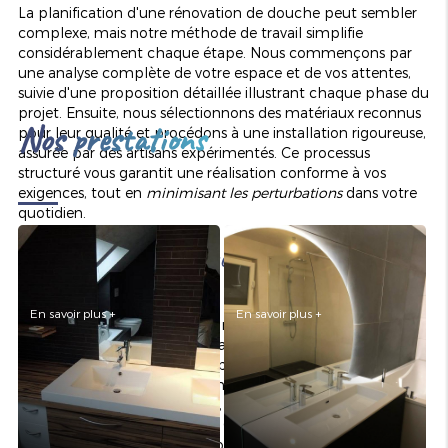
La planification d'une rénovation de douche peut sembler
complexe, mais notre méthode de travail simplifie
considérablement chaque étape. Nous commençons par
AMÉNAGEMENT DE SALLE
RÉNOVATION DE SALLE DE
une analyse complète de votre espace et de vos attentes,
DE BAINS
BAINS
suivie d'une proposition détaillée illustrant chaque phase du
projet. Ensuite, nous sélectionnons des matériaux reconnus
Nos prestations
pour leur qualité et procédons à une installation rigoureuse,
assurée par des artisans expérimentés. Ce processus
structuré vous garantit une réalisation conforme à vos
exigences, tout en
minimisant les perturbations
dans votre
quotidien.
Solutions plomberie sur-mesure et
performantes
En savoir plus +
En savoir plus +
Chez L'ARTISAN PLOMBIER, nous proposons une palette
POSE D'ÉLÉMENTS
étendue de services dédiés à la
rénovation de douche à
SANITAIRES
POSE DE CARRELAGE
Strasbourg
ainsi qu'à l'ensemble des travaux de plomberie.
Nos solutions sur mesure visent à offrir à nos clients des
prestations qui allient fiabilité, performance et esthétique
dans un seul et même projet. Chaque intervention est
réalisée dans le respect des normes en vigueur et avec une