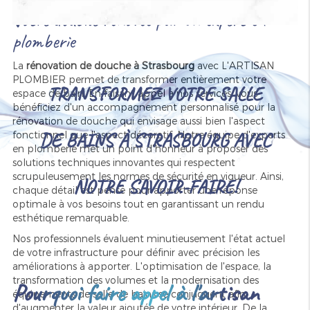
Votre douche rénovée par un expert en
plomberie
La
rénovation de douche à Strasbourg
avec L'ARTISAN
PLOMBIER permet de transformer entièrement votre
TRANSFORMEZ VOTRE SALLE
espace de bain. En faisant appel à nos services, vous
bénéficiez d'un accompagnement personnalisé pour la
rénovation de douche qui envisage aussi bien l'aspect
DE BAINS À STRASBOURG AVEC
fonctionnel que l'aspect décoratif. Notre équipe d'experts
en plomberie met un point d'honneur à proposer des
solutions techniques innovantes qui respectent
scrupuleusement les normes de sécurité en vigueur. Ainsi,
NOTRE SAVOIR-FAIRE!
chaque détail est pensé pour apporter une réponse
optimale à vos besoins tout en garantissant un rendu
esthétique remarquable.
Nos professionnels évaluent minutieusement l'état actuel
de votre infrastructure pour définir avec précision les
améliorations à apporter. L'optimisation de l'espace, la
transformation des volumes et la modernisation des
Pourquoi faire appel à l'artisan
équipements de salle de bains se conjuguent afin
d'augmenter la valeur ajoutée de votre intérieur. De la