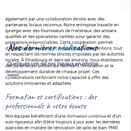
de Strasbourg
La réussite d'une rénovation de salle de bain PMR passe
également par une collaboration étroite avec des
partenaires locaux reconnus. Notre entreprise travaille en
synergie avec des fournisseurs de matériaux, des artisans
qualifiés et des spécialistes certifiés pour garantir des
prestations irréprochables. Cette coopération permet
Nos dernières réalisations
d'améliorer la réactivité et la qualité des interventions, tout
en respectant les normes strictes imposées par les autorités
locales. À Strasbourg et dans ses environs, nous établissons
Quelques uns de nos travaux en photos
des
partenariats solides
qui favorisent l'innovation et le
développement durable de chaque projet. Ces
collaborations renforcent notre capacité à offrir des
solutions innovantes et adaptées.
Formation et certifications : des
professionnels à votre écoute
Nos équipes bénéficient d'une
formation continue
et d'un
suivi rigoureux afin d'être toujours à jour avec les dernières
avancées en matière de rénovation de salle de bain PMR.