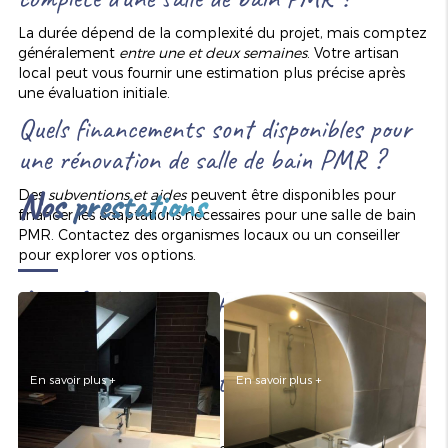
La durée dépend de la complexité du projet, mais comptez
généralement
entre une et deux semaines
. Votre artisan
local peut vous fournir une estimation plus précise après
une évaluation initiale.
Quels financements sont disponibles pour
AMÉNAGEMENT DE SALLE
RÉNOVATION DE SALLE DE
DE BAINS
BAINS
une rénovation de salle de bain PMR ?
Nos prestations
Des
subventions et aides
peuvent être disponibles pour
financer les adaptations nécessaires pour une salle de bain
PMR. Contactez des organismes locaux ou un conseiller
pour explorer vos options.
Approfondir notre expertise en rénovation
de salle de bain PMR à Strasbourg
Avantages et innovations dans la
En savoir plus +
En savoir plus +
POSE D'ÉLÉMENTS
rénovation PMR
SANITAIRES
POSE DE CARRELAGE