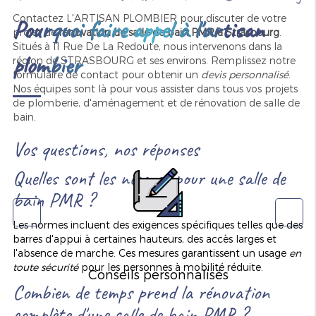
Contactez L'ARTISAN PLOMBIER pour discuter de votre
Pourquoi faire appel à l'artisan
projet de
rénovation de salle de bain PMR à Strasbourg
.
Situés à 11 Rue De La Redoute, nous intervenons dans la
plombier
région de STRASBOURG et ses environs. Remplissez notre
formulaire de contact pour obtenir un
devis personnalisé
.
Nos équipes sont là pour vous assister dans tous vos projets
de plomberie, d'aménagement et de rénovation de salle de
bain.
Vos questions, nos réponses
Quelles sont les normes pour une salle de
bain PMR ?
Les normes incluent des exigences spécifiques telles que des
barres d'appui à certaines hauteurs, des accès larges et
l'absence de marche. Ces mesures garantissent un usage
en
toute sécurité
pour les personnes à mobilité réduite.
Conseils personnalisés
Combien de temps prend la rénovation
complète d'une salle de bain PMR ?