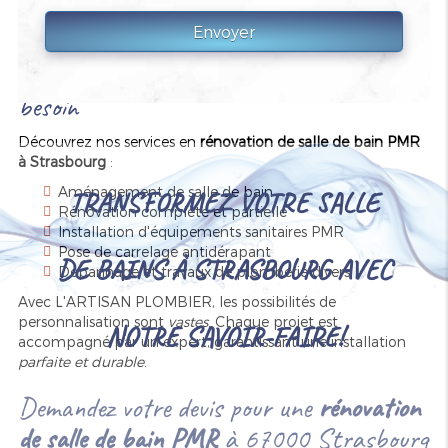
harmonieusement
à tout intérieur sans compromettre
l'apparence.
Solutions personnalisées pour chaque
besoin
Découvrez nos services en
rénovation de salle de bain PMR
à Strasbourg
:
Aménagement de salle de bain
TRANSFORMEZ VOTRE SALLE
Rénovation complète et partielle
Installation d'équipements sanitaires PMR
Pose de carrelage antidérapant
DE BAINS À STRASBOURG AVEC
Dépannage et travaux de plomberie divers
Avec L'ARTISAN PLOMBIER, les possibilités de
personnalisation sont
vastes
. Chaque projet est
NOTRE SAVOIR-FAIRE!
accompagné par un expert, garantissant une installation
parfaite et durable
.
Demandez votre devis pour une
rénovation
de salle de bain PMR
à 67000 Strasbourg