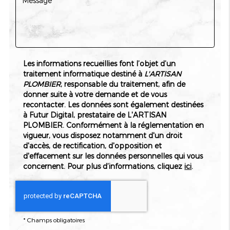
repensée selon vos besoins et profitez d'un
confort optimal
.
Certaines installations sont-elles plus
résistantes pour une salle de bain PMR ?
Pour choisir des installations adaptées, il est crucial de
Les informations recueillies font l’objet d’un
garantir la
durabilité et la sécurité
. Les matériaux
traitement informatique destiné à
L'ARTISAN
antidérapants pour le sol et les barres d'appui solides sont
PLOMBIER
, responsable du traitement, afin de
essentiels. Il existe sur le marché diverses solutions
donner suite à votre demande et de vous
éprouvées pour assurer la sécurité de tous les utilisateurs.
recontacter. Les données sont également destinées
Investir dans des
matériaux de qualité
peut prévenir des
à Futur Digital, prestataire de L'ARTISAN
réparations coûteuses à long terme.
PLOMBIER. Conformément à la réglementation en
Quelles options de design sont disponibles
vigueur, vous disposez notamment d'un droit
pour une salle de bain PMR à Strasbourg
d'accès, de rectification, d'opposition et
d'effacement sur les données personnelles qui vous
?
concernent. Pour plus d’informations, cliquez
ici
.
Les designs modernes ne sacrifient plus l'esthétique pour
l'accessibilité. Nous offrons des solutions de conception qui
intègrent
fonctionnalité et style
. Beaucoup de nos clients
optent pour des cabines de douche sans marche ou des
*
Champs obligatoires
lavabos ajustables en hauteur. Ces solutions s'intègrent