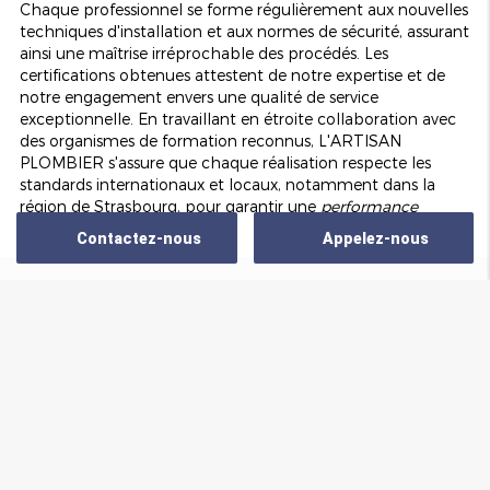
Chaque professionnel se forme régulièrement aux nouvelles
techniques d'installation et aux normes de sécurité, assurant
ainsi une maîtrise irréprochable des procédés. Les
certifications obtenues attestent de notre expertise et de
notre engagement envers une qualité de service
exceptionnelle. En travaillant en étroite collaboration avec
des organismes de formation reconnus, L'ARTISAN
PLOMBIER s'assure que chaque réalisation respecte les
standards internationaux et locaux, notamment dans la
région de Strasbourg, pour garantir une
performance
optimale et fiable
.
Contactez-nous
Appelez-nous
Conclusion et perspectives pour une salle de
bain PMR réussie
Zone d'intervention
En conclusion, L'ARTISAN PLOMBIER démontre une
expertise solide dans la rénovation de salle de bain PMR,
combinant savoir-faire artisanal, technologies avancées et
Nous intervenons dans un rayon de 30 Km autour
un sens aiguisé de l'accessibilité. Nos interventions à
de Strasbourg
Strasbourg et dans les villes avoisinantes témoignent de
notre engagement envers la
qualité, le confort et la sécurité
.
Chaque projet est réalisé avec rigueur et passion,